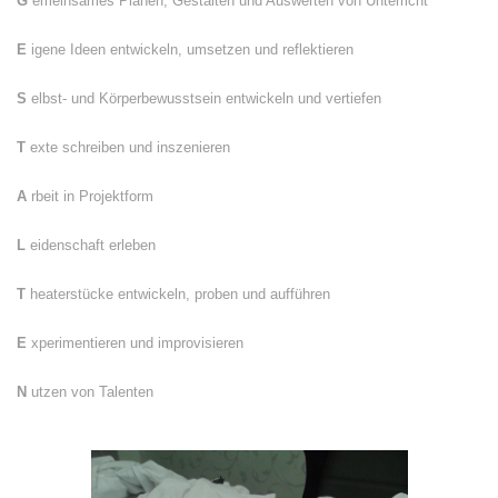
G
emeinsames Planen, Gestalten und Auswerten von Unterricht
E
igene Ideen entwickeln, umsetzen und reflektieren
S
elbst- und Körperbewusstsein entwickeln und vertiefen
T
exte schreiben und inszenieren
A
rbeit in Projektform
L
eidenschaft erleben
T
heaterstücke entwickeln, proben und aufführen
E
xperimentieren und improvisieren
N
utzen von Talenten