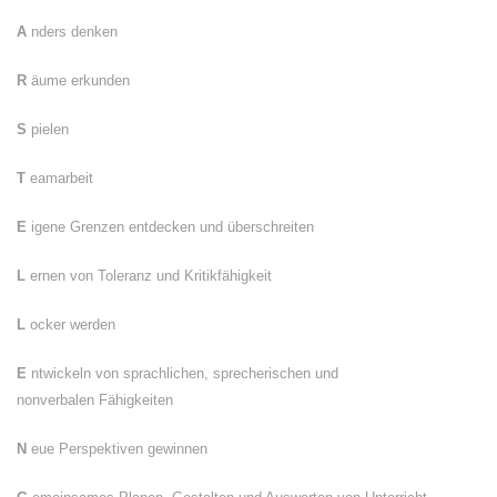
A
nders denken
R
äume erkunden
S
pielen
T
eamarbeit
E
igene Grenzen entdecken und überschreiten
L
ernen von Toleranz und Kritikfähigkeit
L
ocker werden
E
ntwickeln von sprachlichen, sprecherischen und
nonverbalen Fähigkeiten
N
eue Perspektiven gewinnen