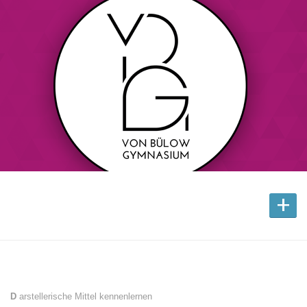
+
D
arstellerische Mittel kennenlernen