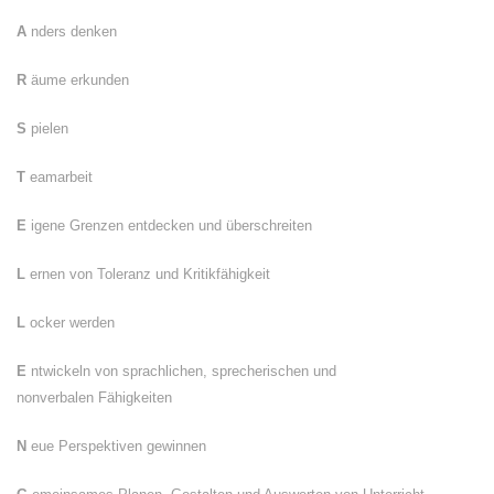
A
nders denken
R
äume erkunden
S
pielen
T
eamarbeit
E
igene Grenzen entdecken und überschreiten
L
ernen von Toleranz und Kritikfähigkeit
L
ocker werden
E
ntwickeln von sprachlichen, sprecherischen und
nonverbalen Fähigkeiten
N
eue Perspektiven gewinnen