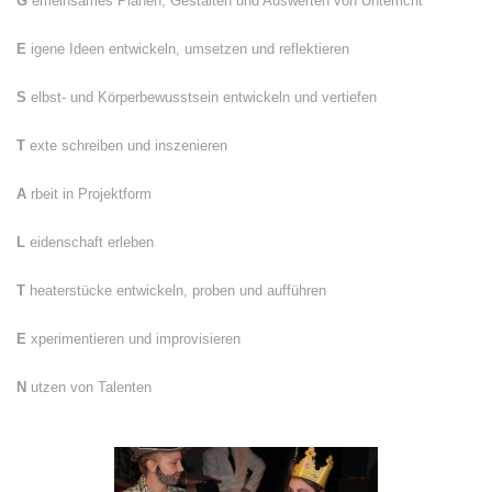
G
emeinsames Planen, Gestalten und Auswerten von Unterricht
E
igene Ideen entwickeln, umsetzen und reflektieren
S
elbst- und Körperbewusstsein entwickeln und vertiefen
T
exte schreiben und inszenieren
A
rbeit in Projektform
L
eidenschaft erleben
T
heaterstücke entwickeln, proben und aufführen
E
xperimentieren und improvisieren
N
utzen von Talenten