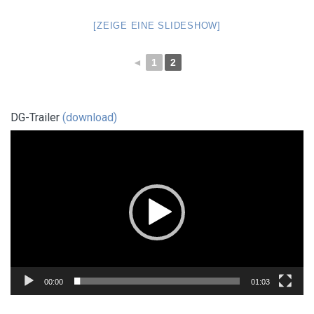
[ZEIGE EINE SLIDESHOW]
◄
1
2
DG-Trailer
(download)
Video-
Player
00:00
01:03