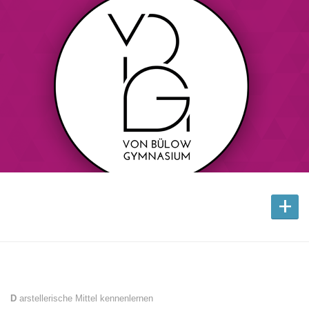
+
D
arstellerische Mittel kennenlernen