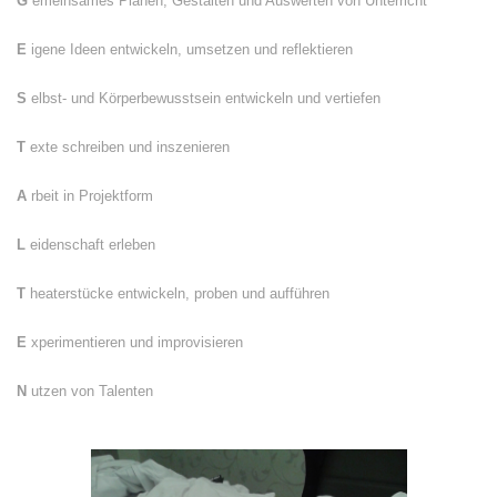
G
emeinsames Planen, Gestalten und Auswerten von Unterricht
E
igene Ideen entwickeln, umsetzen und reflektieren
S
elbst- und Körperbewusstsein entwickeln und vertiefen
T
exte schreiben und inszenieren
A
rbeit in Projektform
L
eidenschaft erleben
T
heaterstücke entwickeln, proben und aufführen
E
xperimentieren und improvisieren
N
utzen von Talenten