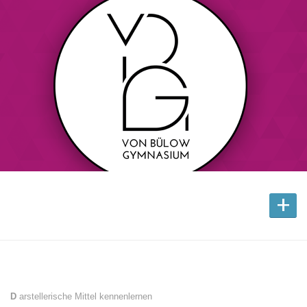
+
D
arstellerische Mittel kennenlernen