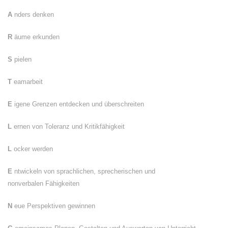
A
nders denken
R
äume erkunden
S
pielen
T
eamarbeit
E
igene Grenzen entdecken und überschreiten
L
ernen von Toleranz und Kritikfähigkeit
L
ocker werden
E
ntwickeln von sprachlichen, sprecherischen und
nonverbalen Fähigkeiten
N
eue Perspektiven gewinnen