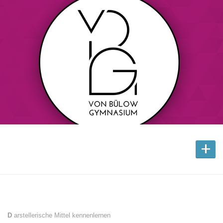
+
D
arstellerische Mittel kennenlernen