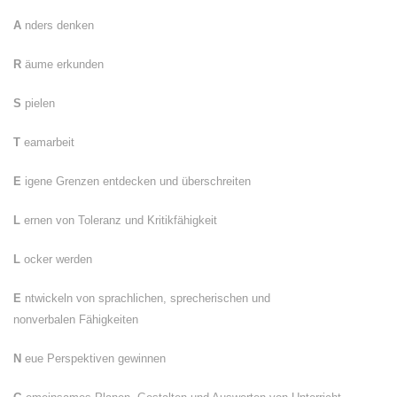
A
nders denken
R
äume erkunden
S
pielen
T
eamarbeit
E
igene Grenzen entdecken und überschreiten
L
ernen von Toleranz und Kritikfähigkeit
L
ocker werden
E
ntwickeln von sprachlichen, sprecherischen und
nonverbalen Fähigkeiten
N
eue Perspektiven gewinnen