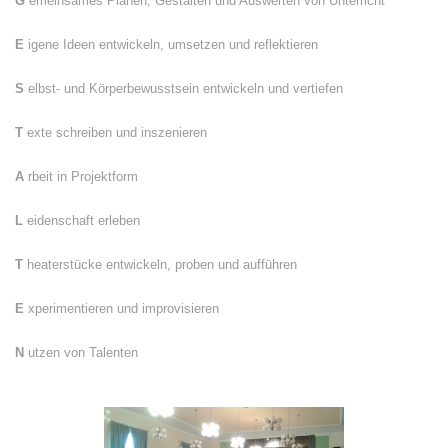
G
emeinsames Planen, Gestalten und Auswerten von Unterricht
E
igene Ideen entwickeln, umsetzen und reflektieren
S
elbst- und Körperbewusstsein entwickeln und vertiefen
T
exte schreiben und inszenieren
A
rbeit in Projektform
L
eidenschaft erleben
T
heaterstücke entwickeln, proben und aufführen
E
xperimentieren und improvisieren
N
utzen von Talenten