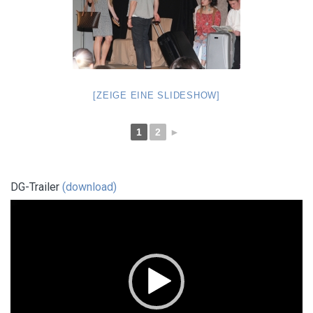
[ZEIGE EINE SLIDESHOW]
1
2
►
DG-Trailer
(download)
Video-
Player