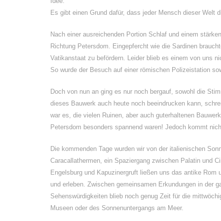
Idee.
Es gibt einen Grund dafür, dass jeder Mensch dieser Welt d
Nach einer ausreichenden Portion Schlaf und einem stärke
Richtung Petersdom. Eingepfercht wie die Sardinen brauch
Vatikanstaat zu befördern. Leider blieb es einem von uns n
So wurde der Besuch auf einer römischen Polizeistation so
Doch von nun an ging es nur noch bergauf, sowohl die Sti
dieses Bauwerk auch heute noch beeindrucken kann, schreib
war es, die vielen Ruinen, aber auch guterhaltenen Bauwer
Petersdom besonders spannend waren! Jedoch kommt nichts an
Die kommenden Tage wurden wir von der italienischen Sonn
Caracallathermen, ein Spaziergang zwischen Palatin und 
Engelsburg und Kapuzinergruft ließen uns das antike Rom 
und erleben. Zwischen gemeinsamen Erkundungen in der ga
Sehenswürdigkeiten blieb noch genug Zeit für die mittwöc
Museen oder des Sonnenuntergangs am Meer.