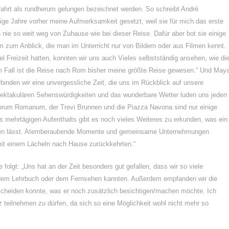
fahrt als rundherum gelungen bezeichnet werden. So schreibt André
ge Jahre vorher meine Aufmerksamkeit gesetzt, weil sie für mich das erste
nie so weit weg von Zuhause wie bei dieser Reise. Dafür aber bot sie einige
um Anblick, die man im Unterricht nur von Bildern oder aus Filmen kennt.
el Freizeit hatten, konnten wir uns auch Vieles selbstständig ansehen, wie di
 Fall ist die Reise nach Rom bisher meine größte Reise gewesen.“ Und May
inden wir eine unvergessliche Zeit, die uns im Rückblick auf unsere
spektakulären Sehenswürdigkeiten und das wunderbare Wetter luden uns jeden
rum Romanum, der Trevi Brunnen und die Piazza Navona sind nur einige
s mehrtägigen Aufenthalts gibt es noch vieles Weiteres zu erkunden, was ein
ließen lässt. Atemberaubende Momente und gemeinsame Unternehmungen
 mit einem Lächeln nach Hause zurückkehrten.“
folgt: „Uns hat an der Zeit besonders gut gefallen, dass wir so viele
 dem Lehrbuch oder dem Fernsehen kannten. Außerdem empfanden wir die
tscheiden konnte, was er noch zusätzlich besichtigen/machen möchte. Ich
 teilnehmen zu dürfen, da sich so eine Möglichkeit wohl nicht mehr so