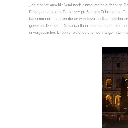
„Ich möchte anschließend noch einmal meine aufrichtige D
Flügel, ausdrücken. Dank Ihrer großartigen Führung und Org
faszinierende Facetten dieser wundervollen Stadt entdecke
gewesen. Deshalb möchte ich Ihnen noch einmal meine höch
unvergessliches Erlebnis, welches uns noch lange in Erinne