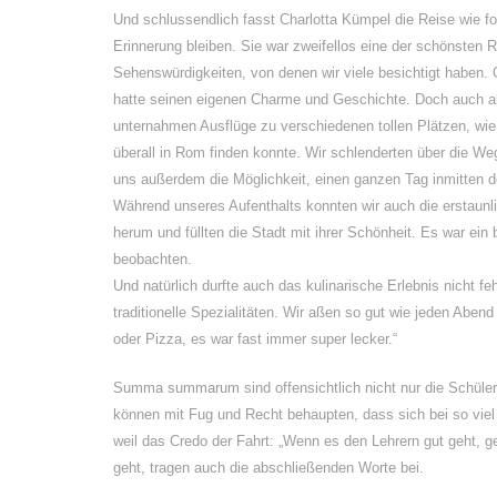
Und schlussendlich fasst Charlotta Kümpel die Reise wie f
Erinnerung bleiben. Sie war zweifellos eine der schönsten Re
Sehenswürdigkeiten, von denen wir viele besichtigt haben.
hatte seinen eigenen Charme und Geschichte. Doch auch abs
unternahmen Ausflüge zu verschiedenen tollen Plätzen, wi
überall in Rom finden konnte. Wir schlenderten über die W
uns außerdem die Möglichkeit, einen ganzen Tag inmitten d
Während unseres Aufenthalts konnten wir auch die erstaunl
herum und füllten die Stadt mit ihrer Schönheit. Es war ein
beobachten.
Und natürlich durfte auch das kulinarische Erlebnis nicht fe
traditionelle Spezialitäten. Wir aßen so gut wie jeden Abe
oder Pizza, es war fast immer super lecker.“
Summa summarum sind offensichtlich nicht nur die Schüler 
können mit Fug und Recht behaupten, dass sich bei so viel 
weil das Credo der Fahrt: „Wenn es den Lehrern gut geht, g
geht, tragen auch die abschließenden Worte bei.