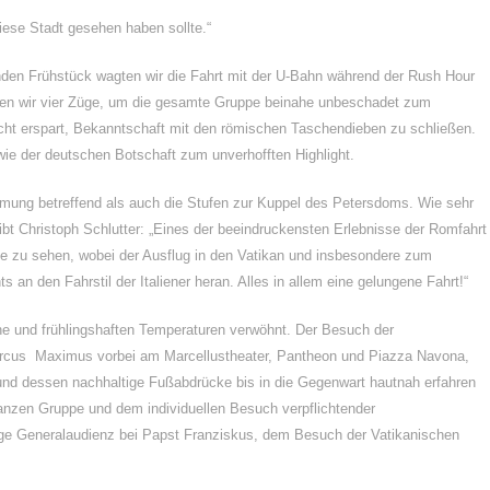
iese Stadt gesehen haben sollte.“
nden Frühstück wagten wir die Fahrt mit der U-Bahn während der Rush Hour
ten wir vier Züge, um die gesamte Gruppe beinahe unbeschadet zum
icht erspart, Bekanntschaft mit den römischen Taschendieben zu schließen.
wie der deutschen Botschaft zum unverhofften Highlight.
mmung betreffend als auch die Stufen zur Kuppel des Petersdoms. Wie sehr
t Christoph Schlutter: „Eines der beeindruckensten Erlebnisse der Romfahrt
ke zu sehen, wobei der Ausflug in den Vatikan und insbesondere zum
 den Fahrstil der Italiener heran. Alles in allem eine gelungene Fahrt!“
e und frühlingshaften Temperaturen verwöhnt. Der Besuch der
Circus Maximus vorbei am Marcellustheater, Pantheon und Piazza Navona,
und dessen nachhaltige Fußabdrücke bis in die Gegenwart hautnah erfahren
nzen Gruppe und dem individuellen Besuch verpflichtender
hige Generalaudienz bei Papst Franziskus, dem Besuch der Vatikanischen