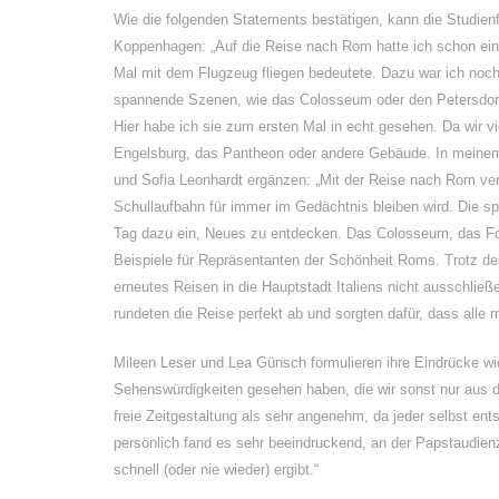
Wie die folgenden Statements bestätigen, kann die Studien
Koppenhagen: „Auf die Reise nach Rom hatte ich schon eini
Mal mit dem Flugzeug fliegen bedeutete. Dazu war ich noch 
spannende Szenen, wie das Colosseum oder den Petersdom z
Hier habe ich sie zum ersten Mal in echt gesehen. Da wir vi
Engelsburg, das Pantheon oder andere Gebäude. In meinem
und Sofia Leonhardt ergänzen: „Mit der Reise nach Rom verb
Schullaufbahn für immer im Gedächtnis bleiben wird. Die 
Tag dazu ein, Neues zu entdecken. Das Colosseum, das Fo
Beispiele für Repräsentanten der Schönheit Roms. Trotz de
erneutes Reisen in die Hauptstadt Italiens nicht aussch
rundeten die Reise perfekt ab und sorgten dafür, dass alle
Mileen Leser und Lea Günsch formulieren ihre Eindrücke wie 
Sehenswürdigkeiten gesehen haben, die wir sonst nur aus
freie Zeitgestaltung als sehr angenehm, da jeder selbst en
persönlich fand es sehr beeindruckend, an der Papstaudienz
schnell (oder nie wieder) ergibt.“