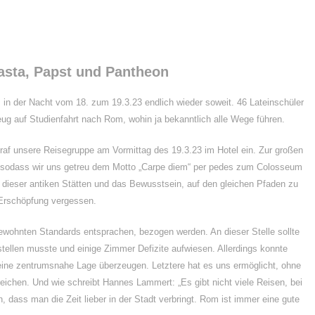
Pasta, Papst und Pantheon
in der Nacht vom 18. zum 19.3.23 endlich wieder soweit. 46 Lateinschüler
ug auf Studienfahrt nach Rom, wohin ja bekanntlich alle Wege führen.
traf unsere Reisegruppe am Vormittag des 19.3.23 im Hotel ein. Zur großen
, sodass wir uns getreu dem Motto „Carpe diem“ per pedes zum Colosseum
eser antiken Stätten und das Bewusstsein, auf den gleichen Pfaden zu
 Erschöpfung vergessen.
ewohnten Standards entsprachen, bezogen werden. An dieser Stelle sollte
stellen musste und einige Zimmer Defizite aufwiesen. Allerdings konnte
eine zentrumsnahe Lage überzeugen. Letztere hat es uns ermöglicht, ohne
rreichen. Und wie schreibt Hannes Lammert: „Es gibt nicht viele Reisen, bei
 dass man die Zeit lieber in der Stadt verbringt. Rom ist immer eine gute