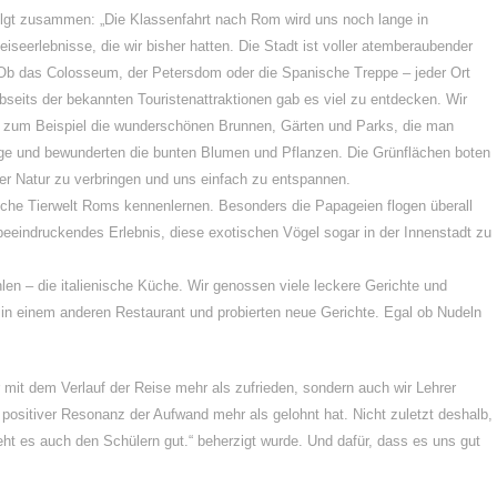
olgt zusammen: „Die Klassenfahrt nach Rom wird uns noch lange in
iseerlebnisse, die wir bisher hatten. Die Stadt ist voller atemberaubender
 Ob das Colosseum, der Petersdom oder die Spanische Treppe – jeder Ort
eits der bekannten Touristenattraktionen gab es viel zu entdecken. Wir
e zum Beispiel die wunderschönen Brunnen, Gärten und Parks, die man
ege und bewunderten die bunten Blumen und Pflanzen. Die Grünflächen boten
er Natur zu verbringen und uns einfach zu entspannen.
iche Tierwelt Roms kennenlernen. Besonders die Papageien flogen überall
 beeindruckendes Erlebnis, diese exotischen Vögel sogar in der Innenstadt zu
hlen – die italienische Küche. Wir genossen viele leckere Gerichte und
nd in einem anderen Restaurant und probierten neue Gerichte. Egal ob Nudeln
mit dem Verlauf der Reise mehr als zufrieden, sondern auch wir Lehrer
positiver Resonanz der Aufwand mehr als gelohnt hat. Nicht zuletzt deshalb,
eht es auch den Schülern gut.“ beherzigt wurde. Und dafür, dass es uns gut