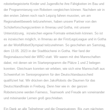
roboterbegeisterte Kinder und Jugendliche ihre Fähigkeiten im Bau und
der Programmierung von Robotern vergleichen können. Nachdem wir in
den ersten Jahren noch nach Leipzig fahren mussten, um am
Regionalwettbewerb teilzunehmen, haben unsere Partner von den
Schülerforschungszentren in Ilmenau und Gotha, mit unserer
Unterstützung, inzwischen eigene Formate entwickeln können. So ist
es inzwischen möglich, in Ilmenau an der FirstLegoLeague und in Gotha
an der WorldRobotOlympiad teilzunehmen. So geschehen am Samstag,
dem 13.05. 2023 in der Stadtbücherei in Gotha. Hier fand der
Regionalausscheid der WRO statt. Wir waren mit drei Mannschaften
dabei, mit denen wir im Starterprogramm die Plätze 1 und 2 belegen
konnten. Gleichsam konnten wir erleben, wie sich eine Mannschaft aus
Schweinfurt im Seniorprogramm für den Deutschlandausscheid
qualifiziert hat. Wir drücken den JakoRobots die Daumen für das
Deutschlandfinale in Freiburg. Denn hier wie in der ganzen
Roboterszene werden Fairness, Teamwork und Freude am voneinander
und miteinander Lernen groß geschrieben.
Ein Dank an alle Teilnehmer und die Organisatoren. Bis zum nächsten