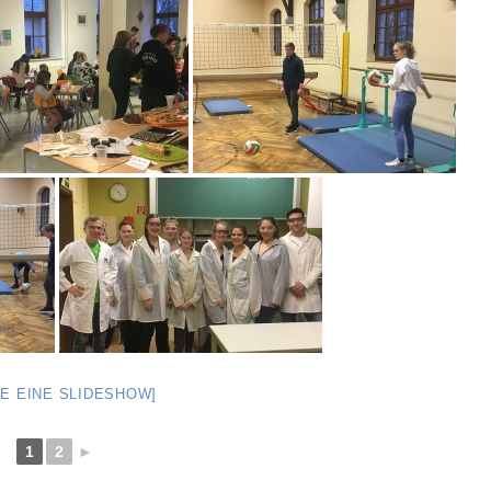
GE EINE SLIDESHOW]
1
2
►