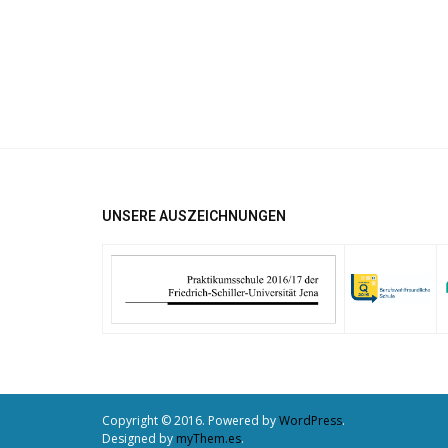
UNSERE AUSZEICHNUNGEN
Copyright © 2016. Powered by
WordPress
.
Designed by
myThem.es
.