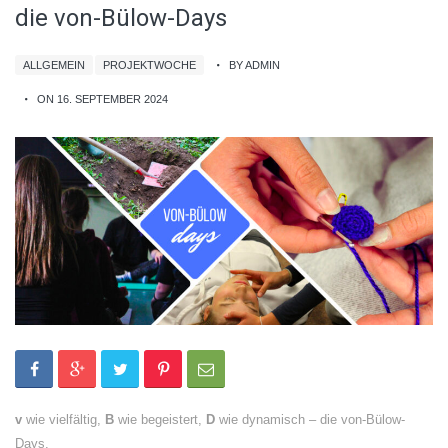
die von-Bülow-Days
ALLGEMEIN
PROJEKTWOCHE
BY ADMIN
ON 16. SEPTEMBER 2024
v
wie vielfältig,
B
wie begeistert,
D
wie dynamisch – die von-Bülow-
Days.