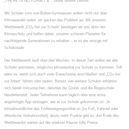
„THERE IS NO PLANET B“…lautet unsere Devise.
Wir Schüler vom von-Bülow-Gymnasium wollen nicht nur über
Klimawandel reden, wir packen das Problem an. Mit unserem
Wettbewerb „CO
-frei zur Schule“ beteiligen wir uns aktiv am
2
Klimaschutz und helfen dabei, unseren schönen Planeten für
nachfolgende Generationen zu erhalten – er ist der einzige mit
Schokolade.
Der Wettbewerb läuft über drei Wochen. In dieser Zeit wollen wir alle
Schüler animieren, möglichst klimaneutral zur Schule zu kommen. Toll
wäre es, wenn sich auch viele Erwachsene anschließen und „CO
-frei
2
zur Arbeit“ fahren oder laufen. Bereits vier weitere Schulen erklärten
sich bereit mitzumachen, darunter die Grund- und die Regelschule
Neudietendorf. Jeder Teilnehmer kann täglich über eine extra
angefertigte App eintragen, wie er zur Schule gekommen ist. Je
klimafreundlicher das Fortbewegungsmittel ist (zu Fuß, Fahrrad oder
öffentliche Verkehrsmittel), desto mehr Punkte gibt es. Am Ende des
Wettbewerbs warten auf die stärkste Klasse tolle Preise.