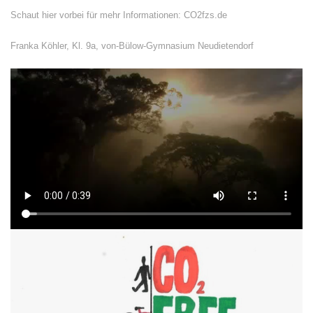
Schaut hier vorbei für mehr Informationen: CO2fzs.de
Franka Köhler, Kl. 9a, von-Bülow-Gymnasium Neudietendorf