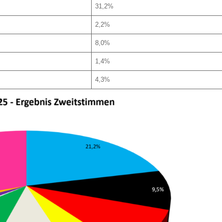
31,2%
2,2%
8,0%
1,4%
4,3%