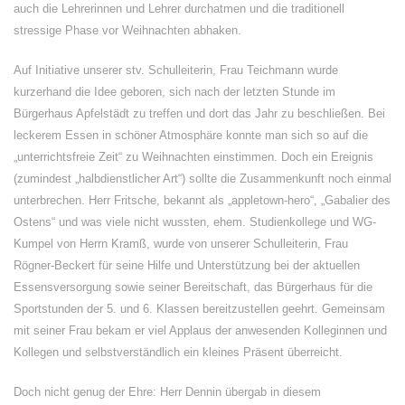
auch die Lehrerinnen und Lehrer durchatmen und die traditionell
stressige Phase vor Weihnachten abhaken.
Auf Initiative unserer stv. Schulleiterin, Frau Teichmann wurde
kurzerhand die Idee geboren, sich nach der letzten Stunde im
Bürgerhaus Apfelstädt zu treffen und dort das Jahr zu beschließen. Bei
leckerem Essen in schöner Atmosphäre konnte man sich so auf die
„unterrichtsfreie Zeit“ zu Weihnachten einstimmen. Doch ein Ereignis
(zumindest „halbdienstlicher Art“) sollte die Zusammenkunft noch einmal
unterbrechen. Herr Fritsche, bekannt als „appletown-hero“, „Gabalier des
Ostens“ und was viele nicht wussten, ehem. Studienkollege und WG-
Kumpel von Herrn Kramß, wurde von unserer Schulleiterin, Frau
Rögner-Beckert für seine Hilfe und Unterstützung bei der aktuellen
Essensversorgung sowie seiner Bereitschaft, das Bürgerhaus für die
Sportstunden der 5. und 6. Klassen bereitzustellen geehrt. Gemeinsam
mit seiner Frau bekam er viel Applaus der anwesenden Kolleginnen und
Kollegen und selbstverständlich ein kleines Präsent überreicht.
Doch nicht genug der Ehre: Herr Dennin übergab in diesem