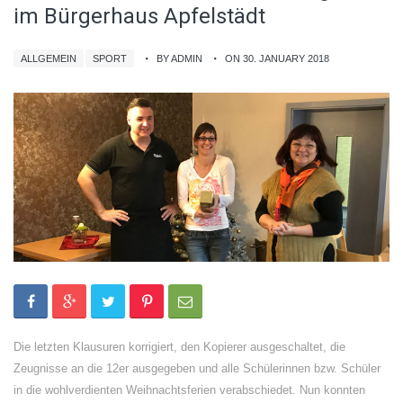
im Bürgerhaus Apfelstädt
ALLGEMEIN
SPORT
BY ADMIN
ON 30. JANUARY 2018
Die letzten Klausuren korrigiert, den Kopierer ausgeschaltet, die
Zeugnisse an die 12er ausgegeben und alle Schülerinnen bzw. Schüler
in die wohlverdienten Weihnachtsferien verabschiedet. Nun konnten