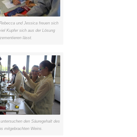
Rebecca und Jessica freuen sich
viel Kupfer sich aus der Lösung
zementieren lässt.
 untersuchen den Säuregehalt des
ns mitgebrachten Weins.