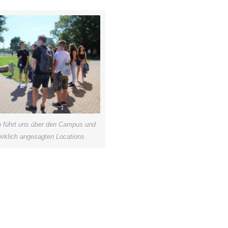
n führt uns über den Campus und
wirklich angesagten Locations