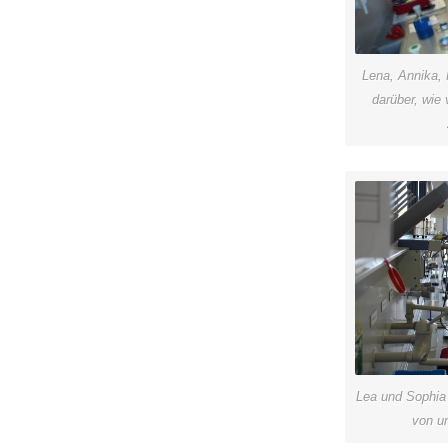
Lena, Annika, 
darüber, wie 
Lea und Sophia
von u