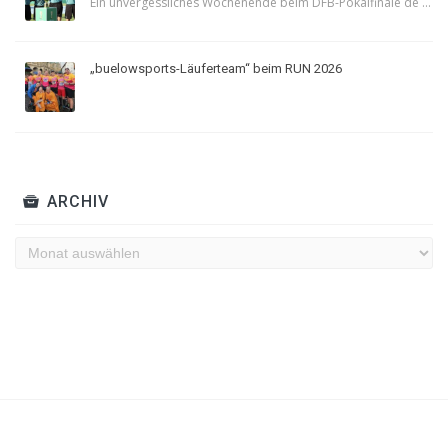
Ein unvergessliches Wochenende beim DFB-Pokalfinale de ...
„buelowsports-Läuferteam“ beim RUN 2026
ARCHIV
Archiv