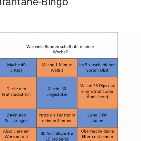
uarantäne-Bingo“