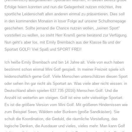
Erfolge feiern konnten und nun die Gelegenheit nutzen möchten, ihre
sportliche Leidenschaft allen anderen einmal zu präsentieren. Dies soll
in den kommenden Monaten in loser Folge auf unserer Schulhomepage
geschehen. Sollte jemand die Chance nutzen wollen, „seinen Sport“
vorstellen zu wollen, so steht Herr Kramß gerne beratend zur Verfügung.
Nun geht’s aber los, mit Emily Brembach aus der Klasse 8a und der
Sportart GOLF! Viel Spaß und SPORT FREI!
Ich heiße Emily Brembach und bin 14 Jahre alt. Viele von euch haben
bestimmt schon einmal Mini Golf gespielt. In meiner Freizeit spiele ich
leidenschaftlich gerne Golf. Viele Menschen unterschätzen diesen Sport
oder sehen ihn gar nicht als Sportart an. Was viele aber nicht wissen: in
Deutschland allein spielen 637.735 (2016) Menschen Golf. Und die
Anzahl ist weiterhin am steigen. Golf ist eine sehr vielseitige Sportart.
Es ist die größere Version vom Mini Golf. Mit größeren Hindernissen wie
zum Beispiel Seen, Wäldern oder Bunkern (große Sandkästen). Sie
schult die Koordination, die Geduld, die räumliche Vorstellung, das
logische Denken, die Ausdauer und vieles, vieles mehr. Man kann Golf