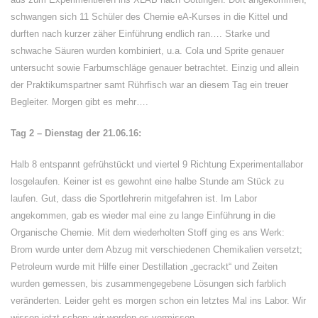
schwangen sich 11 Schüler des Chemie eA-Kurses in die Kittel und
durften nach kurzer zäher Einführung endlich ran…. Starke und
schwache Säuren wurden kombiniert, u.a. Cola und Sprite genauer
untersucht sowie Farbumschläge genauer betrachtet. Einzig und allein
der Praktikumspartner samt Rührfisch war an diesem Tag ein treuer
Begleiter. Morgen gibt es mehr….
Tag 2 – Dienstag der 21.06.16:
Halb 8 entspannt gefrühstückt und viertel 9 Richtung Experimentallabor
losgelaufen. Keiner ist es gewohnt eine halbe Stunde am Stück zu
laufen. Gut, dass die Sportlehrerin mitgefahren ist. Im Labor
angekommen, gab es wieder mal eine zu lange Einführung in die
Organische Chemie. Mit dem wiederholten Stoff ging es ans Werk:
Brom wurde unter dem Abzug mit verschiedenen Chemikalien versetzt;
Petroleum wurde mit Hilfe einer Destillation „gecrackt“ und Zeiten
wurden gemessen, bis zusammengegebene Lösungen sich farblich
veränderten. Leider geht es morgen schon ein letztes Mal ins Labor. Wir
wissen jetzt schon: wir werden es vermissen.