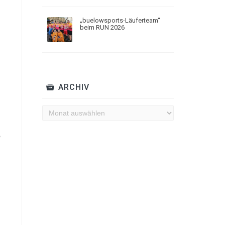
„buelowsports-Läuferteam“
beim RUN 2026
ARCHIV
Archiv
e