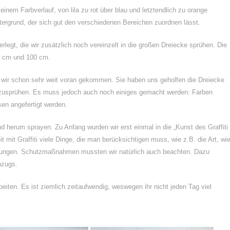
inem Farbverlauf, von lila zu rot über blau und letztendlich zu orange
rgrund, der sich gut den verschiedenen Bereichen zuordnen lässt.
legt, die wir zusätzlich noch vereinzelt in die großen Dreiecke sprühen. Die
5 cm und 100 cm.
d wir schon sehr weit voran gekommen. Sie haben uns geholfen die Dreiecke
anzusprühen. Es muss jedoch auch noch einiges gemacht werden: Farben
en angefertigt werden.
d herum sprayen. Zu Anfang wurden wir erst einmal in die „Kunst des Graffiti
 mit Graffiti viele Dinge, die man berücksichtigen muss, wie z.B. die Art, wi
rkungen. Schutzmaßnahmen mussten wir natürlich auch beachten. Dazu
nzugs.
eiten. Es ist ziemlich zeitaufwendig, weswegen ihr nicht jeden Tag viel