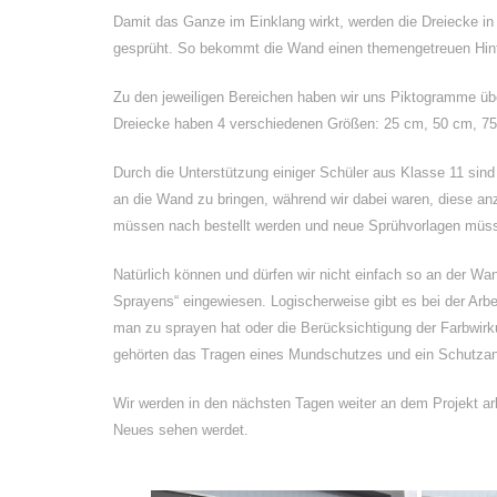
Damit das Ganze im Einklang wirkt, werden die Dreiecke in e
gesprüht. So bekommt die Wand einen themengetreuen Hinte
Zu den jeweiligen Bereichen haben wir uns Piktogramme über
Dreiecke haben 4 verschiedenen Größen: 25 cm, 50 cm, 7
Durch die Unterstützung einiger Schüler aus Klasse 11 sin
an die Wand zu bringen, während wir dabei waren, diese 
müssen nach bestellt werden und neue Sprühvorlagen müss
Natürlich können und dürfen wir nicht einfach so an der Wan
Sprayens“ eingewiesen. Logischerweise gibt es bei der Arbeit
man zu sprayen hat oder die Berücksichtigung der Farbwi
gehörten das Tragen eines Mundschutzes und ein Schutza
Wir werden in den nächsten Tagen weiter an dem Projekt arb
Neues sehen werdet.