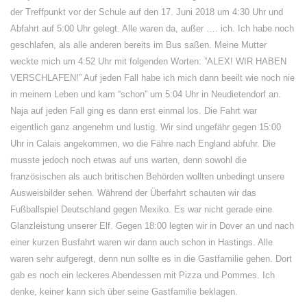
der Treffpunkt vor der Schule auf den 17. Juni 2018 um 4:30 Uhr und
Abfahrt auf 5:00 Uhr gelegt. Alle waren da, außer …. ich. Ich habe noch
geschlafen, als alle anderen bereits im Bus saßen. Meine Mutter
weckte mich um 4:52 Uhr mit folgenden Worten: ”ALEX! WIR HABEN
VERSCHLAFEN!” Auf jeden Fall habe ich mich dann beeilt wie noch nie
in meinem Leben und kam “schon” um 5:04 Uhr in Neudietendorf an.
Naja auf jeden Fall ging es dann erst einmal los. Die Fahrt war
eigentlich ganz angenehm und lustig. Wir sind ungefähr gegen 15:00
Uhr in Calais angekommen, wo die Fähre nach England abfuhr. Die
musste jedoch noch etwas auf uns warten, denn sowohl die
französischen als auch britischen Behörden wollten unbedingt unsere
Ausweisbilder sehen. Während der Überfahrt schauten wir das
Fußballspiel Deutschland gegen Mexiko. Es war nicht gerade eine
Glanzleistung unserer Elf. Gegen 18:00 legten wir in Dover an und nach
einer kurzen Busfahrt waren wir dann auch schon in Hastings. Alle
waren sehr aufgeregt, denn nun sollte es in die Gastfamilie gehen. Dort
gab es noch ein leckeres Abendessen mit Pizza und Pommes. Ich
denke, keiner kann sich über seine Gastfamilie beklagen.