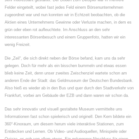
Felder eingeteilt, wobei fast jedes Feld einem Börsenunternehmen
zugeordnet war und nun konnten wir in Echtzeit beobachten, ob die
Aktien eines Unternehmens Gewinne oder Verluste machen, in dem es
grün oder eben rot aufleuchtete. Im Anschluss an den sehr
interessanten Börsenbesuch und einem Gruppenfoto, hatten wir ein
wenig Freizeit.
Die „Zeil“, die sich direkt neben der Börse befand, kam uns da sehr
gelegen. Doch für mehr als ein bisschen bummeln und etwas essen
blieb keine Zeit, denn unser zweites Zwischenziel wartete schon am
anderen Ende der Stadt: das Geldmuseum der Deutschen Bundesbank.
Also hieß es wieder ab in den Bus und quer durch den Stadtverkehr von
Frankfurt, vorbei am Gebäude der EZB und dann waren wir schon da.
Das sehr innovativ und visuell gestaltete Museum vermittelte uns
Informationen fast schon spielerisch und originell. Den Kern bildete ein
360°-Kinoraum, um diesem herum viele interaktive Stationen, zum
Entdecken und Lernen. Ob Video- und Audioquellen, Minispiele oder
Quizze, es gab von allem etwas. Ein gelungener Abschluss für einen