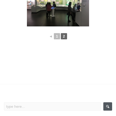
◄
1
2