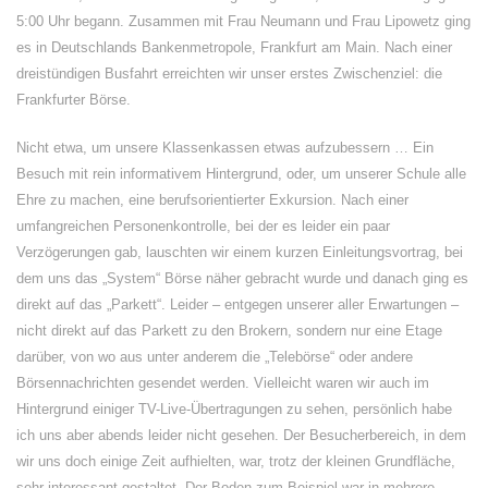
5:00 Uhr begann. Zusammen mit Frau Neumann und Frau Lipowetz ging
es in Deutschlands Bankenmetropole, Frankfurt am Main. Nach einer
dreistündigen Busfahrt erreichten wir unser erstes Zwischenziel: die
Frankfurter Börse.
Nicht etwa, um unsere Klassenkassen etwas aufzubessern … Ein
Besuch mit rein informativem Hintergrund, oder, um unserer Schule alle
Ehre zu machen, eine berufsorientierter Exkursion. Nach einer
umfangreichen Personenkontrolle, bei der es leider ein paar
Verzögerungen gab, lauschten wir einem kurzen Einleitungsvortrag, bei
dem uns das „System“ Börse näher gebracht wurde und danach ging es
direkt auf das „Parkett“. Leider – entgegen unserer aller Erwartungen –
nicht direkt auf das Parkett zu den Brokern, sondern nur eine Etage
darüber, von wo aus unter anderem die „Telebörse“ oder andere
Börsennachrichten gesendet werden. Vielleicht waren wir auch im
Hintergrund einiger TV-Live-Übertragungen zu sehen, persönlich habe
ich uns aber abends leider nicht gesehen. Der Besucherbereich, in dem
wir uns doch einige Zeit aufhielten, war, trotz der kleinen Grundfläche,
sehr interessant gestaltet. Der Boden zum Beispiel war in mehrere