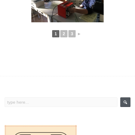
1
2
3
►