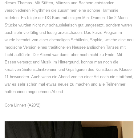
dieses Themas. Mit Stiften, Münzen und Bechern entstanden
verschiedenen Rhythmen die zusammen eine schöne Harmonie
bildeten. Es folgte der DG-Kurs mit einigen Mini-Dramen. Die 2-Mann-
Stücke wurden nicht nur schaupielerisch gut umgesetzt, sondern waren
auch sehr vielfältig und lustig anzuschauen. Das kurze Programm
wurde beendet von einer ehemaligen Schülerin, Sophie, welche eine neu
modische Version eines traditionellen Neuseeländischen Tanzes mit
Licht aufführte. Der Abend war damit aber noch nicht zu Ende. Mit
Essen versorgt und Musik im Hintergrund, konnte man noch die
kreativen Seifenschnitzereien und Gipsfiguren des Kunstkurses Klasse
11 bewundern. Auch wenn ein Abend von so einer Art noch nie stattfand,
war es sehr schön mal etwas neues zu machen und alle Teilnehmer
hatten einen angenehmen Abend.
Cora Linnert (A20/2)