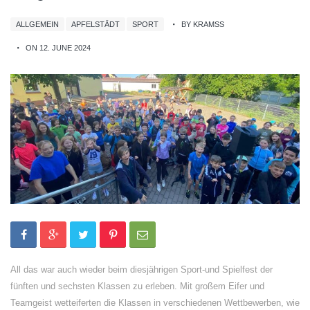
ALLGEMEIN
APFELSTÄDT
SPORT
BY KRAMSS
ON 12. JUNE 2024
All das war auch wieder beim diesjährigen Sport-und Spielfest der
fünften und sechsten Klassen zu erleben. Mit großem Eifer und
Teamgeist wetteiferten die Klassen in verschiedenen Wettbewerben, wie