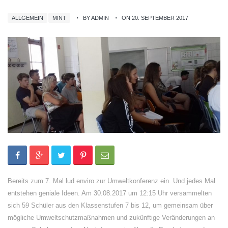
ALLGEMEIN
MINT
BY ADMIN
ON 20. SEPTEMBER 2017
Bereits zum 7. Mal lud enviro zur Umweltkonferenz ein. Und jedes Mal
entstehen geniale Ideen. Am 30.08.2017 um 12:15 Uhr versammelten
sich 59 Schüler aus den Klassenstufen 7 bis 12, um gemeinsam über
mögliche Umweltschutzmaßnahmen und zukünftige Veränderungen an