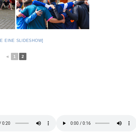
GE EINE SLIDESHOW]
◄
1
2