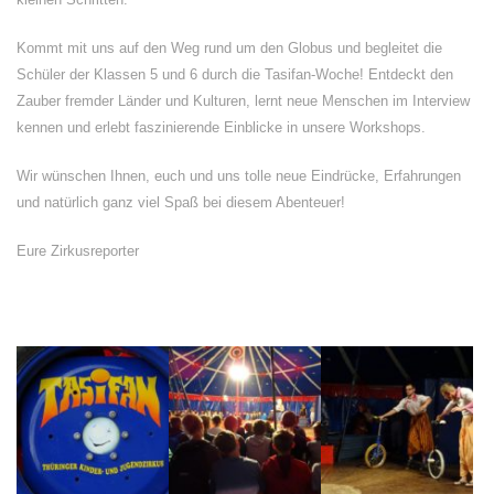
Kommt mit uns auf den Weg rund um den Globus und begleitet die
Schüler der Klassen 5 und 6 durch die Tasifan-Woche! Entdeckt den
Zauber fremder Länder und Kulturen, lernt neue Menschen im Interview
kennen und erlebt faszinierende Einblicke in unsere Workshops.
Wir wünschen Ihnen, euch und uns tolle neue Eindrücke, Erfahrungen
und natürlich ganz viel Spaß bei diesem Abenteuer!
Eure Zirkusreporter