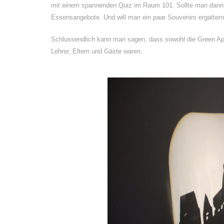
mit einem spannenden Quiz im Raum 101. Sollte man dann 
Essensangebote. Und will man ein paar Souvenirs ergattern
Schlussendlich kann man sagen, dass sowohl die Green Apple
Lehrer, Eltern und Gäste waren.