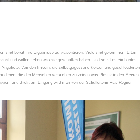
en sind bereit ihre Ergebnisse zu präsentieren. Viele sind gekommen. Eltern,
annt und wollen sehen was sie geschaffen haben. Und so ist es ein buntes
er Angebote. Von den Imkern, die selbstgegossene Kerzen und geschleuderten
n zu denen, die den Menschen versuchen zu zeigen was Plastik in den Meeren
ruppen, und direkt am Eingang wird man von der Schulleiterin Frau Rögner-