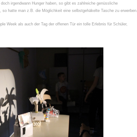
doch irgendwann Hunger haben, so gibt es zahlreiche genüssliche
, so hatte man z.B. die Möglichkeit eine selbstgehäkelte Tasche zu erwerben
 Week als auch der Tag der offenen Tür ein tolle Erlebnis für Schüler,