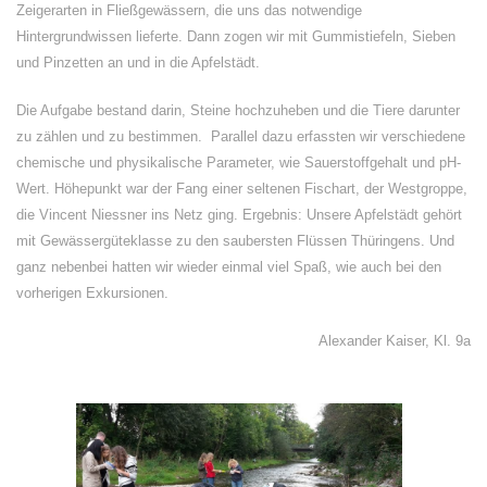
Zeigerarten in Fließgewässern, die uns das notwendige
Hintergrundwissen lieferte. Dann zogen wir mit Gummistiefeln, Sieben
und Pinzetten an und in die Apfelstädt.
Die Aufgabe bestand darin, Steine hochzuheben und die Tiere darunter
zu zählen und zu bestimmen. Parallel dazu erfassten wir verschiedene
chemische und physikalische Parameter, wie Sauerstoffgehalt und pH-
Wert. Höhepunkt war der Fang einer seltenen Fischart, der Westgroppe,
die Vincent Niessner ins Netz ging. Ergebnis: Unsere Apfelstädt gehört
mit Gewässergüteklasse zu den saubersten Flüssen Thüringens. Und
ganz nebenbei hatten wir wieder einmal viel Spaß, wie auch bei den
vorherigen Exkursionen.
Alexander Kaiser, Kl. 9a