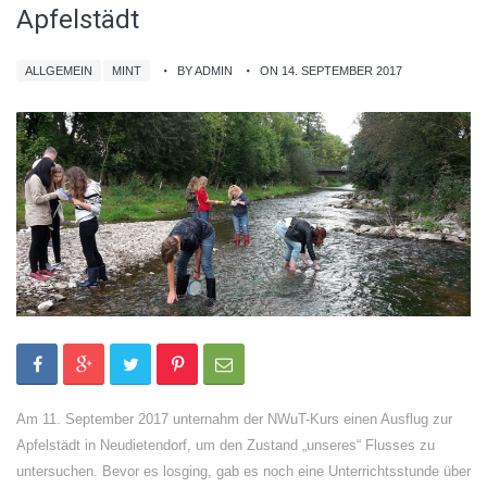
Apfelstädt
ALLGEMEIN
MINT
BY ADMIN
ON 14. SEPTEMBER 2017
Am 11. September 2017 unternahm der NWuT-Kurs einen Ausflug zur
Apfelstädt in Neudietendorf, um den Zustand „unseres“ Flusses zu
untersuchen. Bevor es losging, gab es noch eine Unterrichtsstunde über