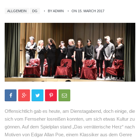
ALLGEMEIN
DG
BY ADMIN
ON 15. MARCH 2017
Offensichtlich gab es heute, am Dienstagabend, doch einige, die
sich vom Fernseher losreißen konnten, um sich etwas Kultur zu
gönnen. Auf dem Spielplan stand „Das verräterische Herz“ nach
Motiven von Edgar Allan Poe, einem Klassiker aus dem Genre