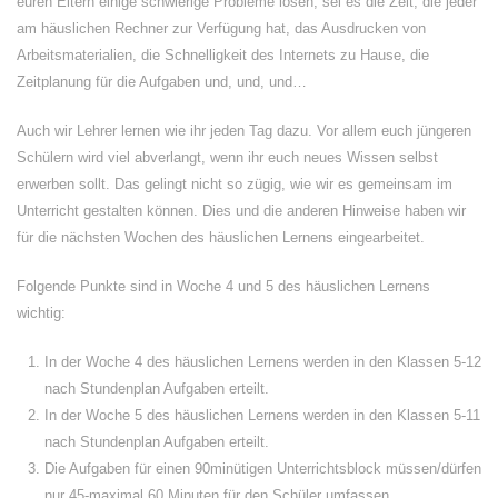
euren Eltern einige schwierige Probleme lösen, sei es die Zeit, die jeder
am häuslichen Rechner zur Verfügung hat, das Ausdrucken von
Arbeitsmaterialien, die Schnelligkeit des Internets zu Hause, die
Zeitplanung für die Aufgaben und, und, und…
Auch wir Lehrer lernen wie ihr jeden Tag dazu. Vor allem euch jüngeren
Schülern wird viel abverlangt, wenn ihr euch neues Wissen selbst
erwerben sollt. Das gelingt nicht so zügig, wie wir es gemeinsam im
Unterricht gestalten können. Dies und die anderen Hinweise haben wir
für die nächsten Wochen des häuslichen Lernens eingearbeitet.
Folgende Punkte sind in Woche 4 und 5 des häuslichen Lernens
wichtig:
In der Woche 4 des häuslichen Lernens werden in den Klassen 5-12
nach Stundenplan Aufgaben erteilt.
In der Woche 5 des häuslichen Lernens werden in den Klassen 5-11
nach Stundenplan Aufgaben erteilt.
Die Aufgaben für einen 90minütigen Unterrichtsblock müssen/dürfen
nur 45-maximal 60 Minuten für den Schüler umfassen.