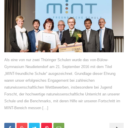
Als eine von nur zwei Thüringer Schulen wurde das von-Bülow-
Gymnasium Neudietendorf am 21. September 2016 mit dem Titel
„MINT-freundliche Schule“ ausgezeichnet. Grundlage dieser Ehrung
waren unser erfolgreiches Engagement bei zahlreichen
naturwissenschaftlichen Wettbewerben, insbesondere bei Jugend
Forscht, der hochwertige naturwissenschaftliche Unterricht an unserer
Schule und die Benchmarks, mit deren Hilfe wir unseren Fortschritt im
MINT-Bereich messen […]