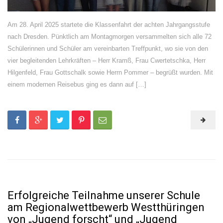
Am 28. April 2025 startete die Klassenfahrt der achten Jahrgangsstufe
nach Dresden. Pünktlich am Montagmorgen versammelten sich alle 72
Schülerinnen und Schüler am vereinbarten Treffpunkt, wo sie von den
vier begleitenden Lehrkräften – Herr Kramß, Frau Cwertetschka, Herr
Hilgenfeld, Frau Gottschalk sowie Herrn Pommer – begrüßt wurden. Mit
einem modernen Reisebus ging es dann auf […]
Erfolgreiche Teilnahme unserer Schule
am Regionalwettbewerb Westthüringen
von „Jugend forscht“ und „Jugend