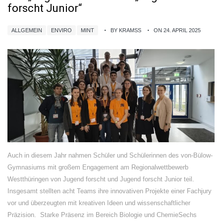
forscht Junior“
ALLGEMEIN
ENVIRO
MINT
BY KRAMSS
ON 24. APRIL 2025
Auch in diesem Jahr nahmen Schüler und Schülerinnen des von-Bülow-
Gymnasiums mit großem Engagement am Regionalwettbewerb
Westthüringen von Jugend forscht und Jugend forscht Junior teil.
Insgesamt stellten acht Teams ihre innovativen Projekte einer Fachjury
vor und überzeugten mit kreativen Ideen und wissenschaftlicher
Präzision. Starke Präsenz im Bereich Biologie und ChemieSechs