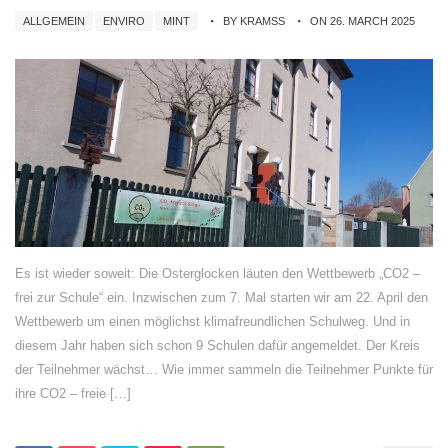
ALLGEMEIN
ENVIRO
MINT
BY KRAMSS
ON 26. MARCH 2025
Es ist wieder soweit: Die Osterglocken läuten den Wettbewerb „CO2 –
frei zur Schule“ ein. Inzwischen zum 7. Mal starten wir am 22. April den
Wettbewerb um einen möglichst klimafreundlichen Schulweg. Und in
diesem Jahr haben sich schon 9 Schulen dafür angemeldet. Der Kreis
der Teilnehmer wächst… Wie immer sammeln die Teilnehmer Punkte für
ihre CO2 – freie […]