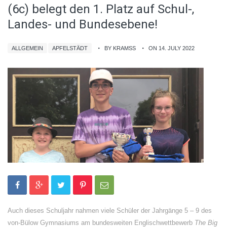
(6c) belegt den 1. Platz auf Schul-,
Landes- und Bundesebene!
ALLGEMEIN
APFELSTÄDT
BY KRAMSS
ON 14. JULY 2022
Auch dieses Schuljahr nahmen viele Schüler der Jahrgänge 5 – 9 des
von-Bülow Gymnasiums am bundesweiten Englischwettbewerb
The Big