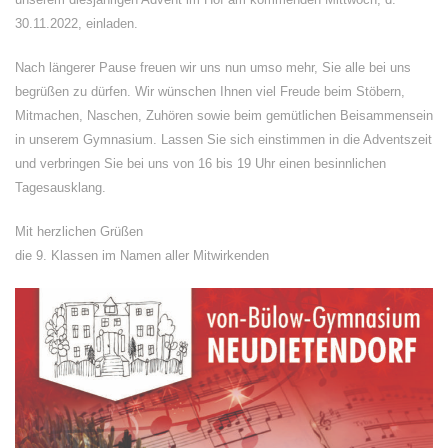
30.11.2022, einladen.
Nach längerer Pause freuen wir uns nun umso mehr, Sie alle bei uns
begrüßen zu dürfen. Wir wünschen Ihnen viel Freude beim Stöbern,
Mitmachen, Naschen, Zuhören sowie beim gemütlichen Beisammensein
in unserem Gymnasium. Lassen Sie sich einstimmen in die Adventszeit
und verbringen Sie bei uns von 16 bis 19 Uhr einen besinnlichen
Tagesausklang.
Mit herzlichen Grüßen
die 9. Klassen im Namen aller Mitwirkenden