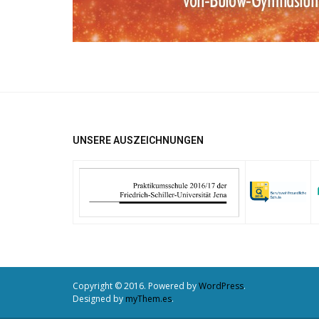
UNSERE AUSZEICHNUNGEN
Copyright © 2016. Powered by
WordPress
.
Designed by
myThem.es
.