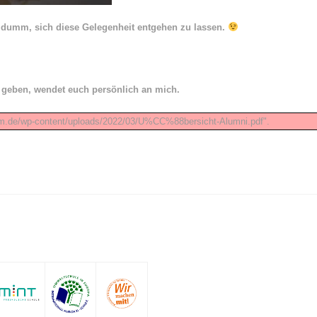
ch dumm, sich diese Gelegenheit entgehen zu lassen.
 geben, wendet euch persönlich an mich.
m.de/wp-content/uploads/2022/03/U%CC%88bersicht-Alumni.pdf".