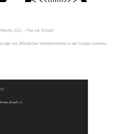
e Woche „CO­
– Frei zur Schule“.
2
ad oder mit öffentlichen Verkehrsmitteln in die Schule kommen.
und
03/Trailer_04.mp4?_=1