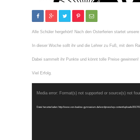
Alle Schüler hergehört! Nach den Osterferien startet unser
In dieser Woche sollt ihr und die Lehrer zu Fuß, mit dem R
Dabei sammelt ihr Punkte und könnt tolle Preise gewinnen!
Viel Erfolg.
Video-
Media error: Format(s) not supported or source(s) not fo
Player
Datei herunterladen: http://www.von-buelow-gymnasium.de/wordpress/wp-content/uploads/2017/